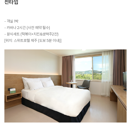
전타입
- 객실 1박
- 카바나 2시간 (사전 예약 필수)
- 분식세트 (떡볶이+치킨&생맥주2잔)
[위치: 스위트호텔 제주 (도보 5분 이내)]