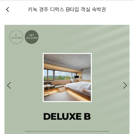
키녹 경주 디럭스 B타입 객실 숙박권