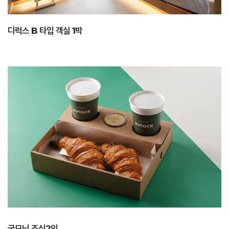
디럭스 B 타입 객실 1박
굿모닝 조식2인