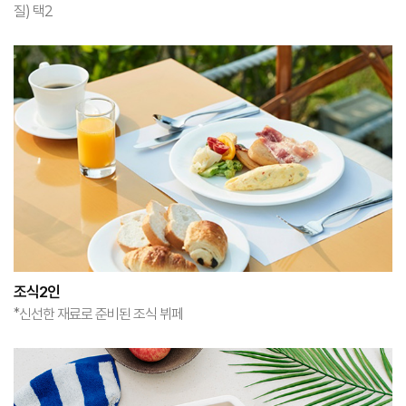
질) 택2
조식2인
*신선한 재료로 준비된 조식 뷔페