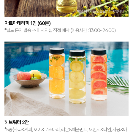
아로마테라피 1인 (60분)
*별도 문자 발송 -> 마사지샵 직접 예약 (이용시간 : 13:00~24:00)
허브워터 2잔
*5종(사과&계피, 오이&로즈마리, 레몬&애플민트, 오렌지&타임, 자몽&바