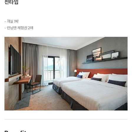
전타입
- 객실 1박
- 런닝맨 체험권 2매