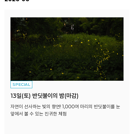
SPECIAL
13일(토) 반딧불이의 밤(마감)
자연이 선사하는 빛의 향연! 1,000여 마리의 반딧불이를 눈
앞에서 볼 수 있는 진귀한 체험