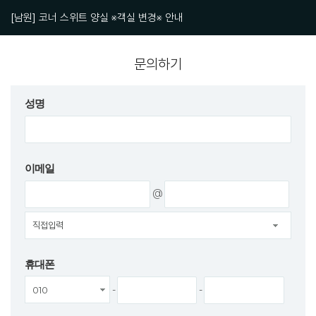
[남원] 코너 스위트 양실 ※객실 변경※ 안내
[남원] [산업안전보건법]고객응대근로자에게 폭언, 폭행 등을 하지 말아주세요.
[남원] [취사X, 애완동물 투숙X] 이것만은 꼭 지켜주세요!
[남원] Respect you, 더 스위트호텔은 고객님의 안전을 최우선으로 합니다.
문의하기
성명
이메일
@
휴대폰
-
-