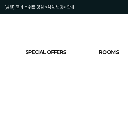
[남원] 코너 스위트 양실 ※객실 변경※ 안내
[남원] [산업안전보건법]고객응대근로자에게 폭언, 폭행 등을 하지 말아주세
[남원] [취사X, 애완동물 투숙X] 이것만은 꼭 지켜주세요!
[남원] Respect you, 더 스위트호텔은 고객님의 안전을 최우선으로 합니
SPECIAL OFFERS
ROOMS